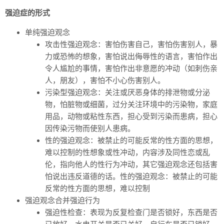
强迫症的形式
单纯强迫观念
攻击性强迫观念：害怕伤害自己，害怕伤害别人，暴
力或恐怖的想象，害怕说出侮辱性的语言，害怕作出
令人尴尬的事情，害怕作出非意愿的冲动（如刺伤亲
人，朋友），害怕不小心伤害别人。
污染型强迫观念：关注或厌恶身体的排泄物或分泌
物，怕脏物或细菌，过分关注环境中的污染物，家庭
用品，动物或粘性东西，担心受到污染而患病，担心
因传染污物而使别人患病。
性的强迫观念：被禁止的可能反常的性方面的思想，
难以控制的性想象或性冲动，内容涉及同性恋或乱
伦，指向他人的性行为冲动，其它强迫观念还包括害
怕说出违反道德的话。性的强迫观念：被禁止的可能
反常的性方面的思想，难以控制
强迫观念合并强迫行为
强迫性检查：表现为反复检查门是否锁好，东西是否