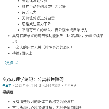
失眠或睡眠过多
精神与动性刺激或行为迟缓
疲乏无力
无价值感或过分自责
思维或注意力下降
不断有死亡的想法、自杀观念或自杀行为
具有临床意义的痛苦或功能损失（比如辞职，无法继续学
习）
与亲人的死亡无关（排除身边的原因）
持续2周以上
（更多…）
变态心理学笔记：分离转换障碍
牛三羊
•
2013 年 04 月 01 日
•
1985 次阅读
•
暂无评论
疑病症
没有清楚原因的躯体主诉称之为疑病症
常与焦虑和心境障碍共病，尤其是惊恐障碍