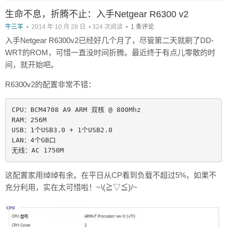
生命不息，折腾不止：入手Netgear R6300 v2
牛三羊
•
2014 年 10 月 28 日
•
324 次阅读
•
1 条评论
入手Netgear R6300v2已经好几个月了，尽管第二天就刷了DD-
WRT的ROM，可惜一直没时间折腾。最近终于有点儿零散的时
间，就开始吧。
R6300v2的配置非常不错：
CPU：BCM4708 A9 ARM 双核 @ 800Mhz 

RAM：256M

USB：1个USB3.0 + 1个USB2.0

LAN：4个GB口

这配置家用绰绰有余。在平日从CP看到负载不超过5%，如果不
充分利用，实在太可惜啦！~\(≧▽≦)/~