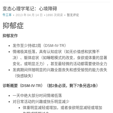
变态心理学笔记：心境障碍
牛三羊
•
2013 年 04 月 14 日
•
1890 次阅读
•
暂无评论
抑郁症
抑郁发作
发作至少持续2周（DSM-IV-TR）
情绪极其低落，具有认知症状（如无价值感和犹豫不
决）、躯体症状（如睡眠模式的改变，食欲或体重的显著
变化，或明显乏力），甚至最轻微的活动都需要使劲全力
发病期间伴随明显的兴趣全面丧失和感受愉悦的能力丧失
（快感缺失）
诊断概要（DSM-IV-TR）（前2条必须，剩下7条另选3条）
一天中绝大部分时间情绪低落
对日常活动的兴趣或快乐明显减少
体重明显减轻或增加，或者食欲明显减轻或增加