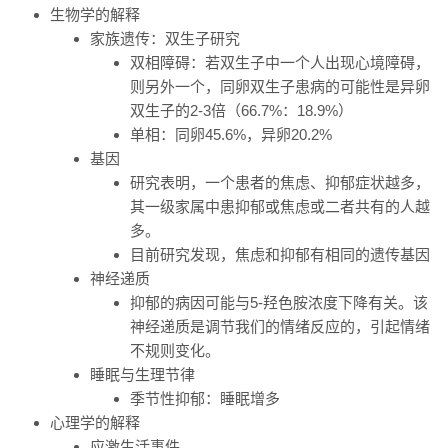
生物学的解释
家族遗传：双生子研究
双相障碍：若双生子中一个人出现心境障碍，
则另外一个，同卵双生子患病的可能性是异卵
双生子的2-3倍（66.7%：18.9%）
单相：同卵45.6%，异卵20.2%
基因
研究表明，一个患者的焦虑、抑郁症状越多，
其一级家属中患抑郁或焦虑或二者共有的人越
多。
目前研究发现，焦虑和抑郁有相同的遗传基因
神经递质
抑郁的病因可能与5-羟色胺浓度下降有关。该
神经递质是调节我们的情绪反应的，引起情绪
不规则变化。
睡眠与生理节律
季节性抑郁：睡眠增多
心理学的解释
应激生活事件