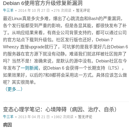
Debian 6使用官方升级修复新漏洞
牛三羊
•
2014 年 10 月 27 日
•
276 次阅读
•
暂无评论
最近Linux真是多灾多难，爆出了心跳流血和Bash的严重漏洞，
各个发行版都受到严重的影响，但是各显其能，都很快发布了补
丁。从响应结果来看，有商业公司背景支持的，都可以通过公司
的官方站点下载到升级包。社区发行版也还好，Debian 7
Wheezy 直接upgrade就行了，可坑爹的是我手里好几台Debian 6
的服务器在官方源下就没有动静。难道我们就这样被社区抛弃了
吗？当然不是！准确来说，是默认的源中没有。Debian社区在今
年发布了
一则新闻
，说Debian 6 会获得一个长期支持（LTS），
如果效果好，以后的7和8都将会采用这一方式。具体应该怎么做
呢？其实很简单。
（更多…）
变态心理学笔记：心境障碍（病因、治疗、自杀）
牛三羊
•
2013 年 04 月 21 日
•
1982 次阅读
•
暂无评论
病因