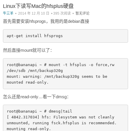
Linux下读写Mac的hfsplus硬盘
牛三羊
•
2014 年 12 月 10 日
•
395 次阅读
•
暂无评论
首先需要安装hfsprogs，我用的是debian直接
apt-get install hfsprogs
然后直接mount就可以了：
root@bananapi ~ # mount -t hfsplus -o force,rw 
/dev/sdb /mnt/backup320g

mount: warning: /mnt/backup320g seems to be 
mounted read-only.
怎么还是read-only…看一下dmsg：
root@bananapi ~ # dmesg|tail

[ 4842.317034] hfs: Filesystem was not cleanly 
unmounted, running fsck.hfsplus is recommended.  
mounting read-only.