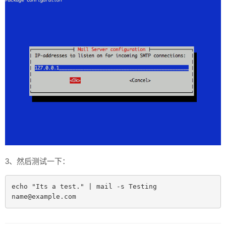
3、然后测试一下：
echo "Its a test." | mail -s Testing 
name@example.com